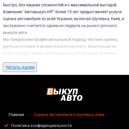
быстро, без лишних сложностей и с максимальной выгодой.
Компания “Автовыкуп VIP” более 15 лет предоставляет услуги
оценка автомобиля по всей Украине, включая Шулявка, Киев, и
заслуженно считается одним из лидеров на рынке срочного
выкупа авто.
Мы предлагаем профессиональный подход, честную оценку,
удобные условия и моментальную выплату. Вам больше не
нужно тратить время на размещение объявлений, встречи с
потенциальными покупателями, подготовку документов и
Читать далее
ожидание. С нами вы можете
оценка автомобиля в Шулявка,
Киев
всего за 1 день.
Почему выбирают именно нас для оценка
автомобиля в Шулявка, Киев
Мгновенная оценка
— предварительная стоимость
озвучивается сразу после обращения, без скрытых
Главная
Оценка автомобиля в Шулявка, Киев
условий и навязанных услуг;
Политика конфиденциальности
Прозрачные условия
— все этапы сделки полностью