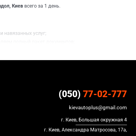
одол, Киев
всего за 1 день.
и навязанных услуг;
вляем полный пакет документов;
ацию, в кредите и с просроченной страховкой.
(050)
77-02-777
kievautoplus@gmail.com
г. Киев, Большая окружная 4
г. Киев, Александра Матросова, 17а,