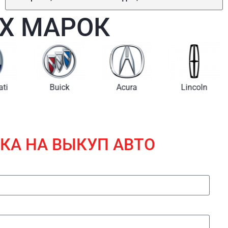
Х МАРОК
i
Buick
Acura
Lincoln
КА НА ВЫКУП АВТО