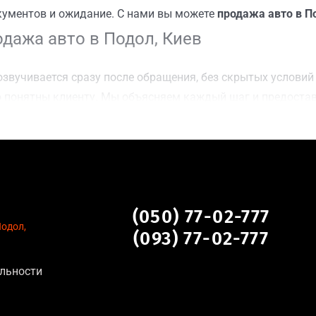
кументов и ожидание. С нами вы можете
продажа авто в П
дажа авто в Подол, Киев
звучивается сразу после обращения, без скрытых условий 
 понятны клиенту. Мы объясняем каждый шаг и предоста
ку Подол, Киев для осмотра авто и заключения сделки;
оимости даже за авто после аварии или с пробегом;
нальных данных, отсутствие посредников и “серых” схем;
сле ДТП, неисправные, не на ходу, с запретом на регистр
 Киев
(050) 77-02-777
Подол,
(093) 77-02-777
льности
тановление экономически нецелесообразно;
аем выплату сразу после подписания договора;