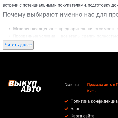
встречи с потенциальными покупателями, подготовку до
Почему выбирают именно нас для про
Мгновенная оценка
— предварительная стоимость о
Прозрачные условия
— все этапы сделки полностью
Гибкий подход
— готовы приехать к вам в любую точ
Читать далее
Честные цены
— предлагаем до 95% от рыночной ст
Безопасность
— официальный договор, защита персо
Любое состояние автомобиля
— мы выкупаем авто по
Кому подойдет продажа авто в Подол,
Главная
Продажа авто в 
Киев
Услуга продажа авто в Подол, Киев актуальна для:
Политика конфиденциа
Владельцев автомобилей после аварии, когда восс
Блог
Людей, которым срочно нужны деньги — мы предлаг
Карта сайта