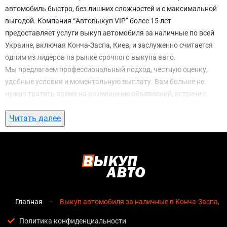
автомобиль быстро, без лишних сложностей и с максимальной
выгодой. Компания “Автовыкуп VIP” более 15 лет
предоставляет услуги выкуп автомобиля за наличные по всей
Украине, включая Конча-Заспа, Киев, и заслуженно считается
одним из лидеров на рынке срочного выкупа авто.
Мы предлагаем профессиональный подход, честную оценку,
удобные условия и моментальную выплату. Вам больше не
нужно тратить время на размещение объявлений, встречи с
потенциальными покупателями, подготовку документов и
Читать далее
ожидание. С нами вы можете
выкуп автомобиля за наличные в
Конча-Заспа, Киев
всего за 1 день.
Почему выбирают именно нас для выкуп
автомобиля за наличные в Конча-Заспа,
Киев
Главная
Выкуп автомобиля за наличные в Конча-Заспа, К
Мгновенная оценка
— предварительная стоимость
озвучивается сразу после обращения, без скрытых
Политика конфиденциальности