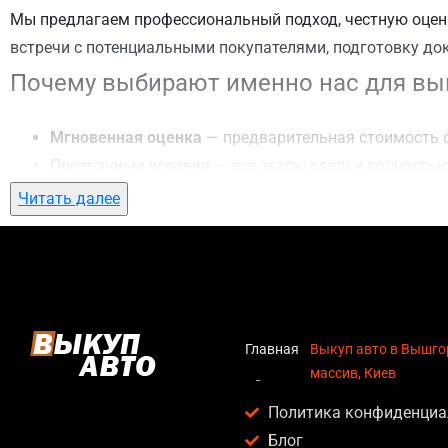
Мы предлагаем профессиональный подход, честную оценк
встречи с потенциальными покупателями, подготовку до
Почему выбирают именно нас для вык
Мгновенная оценка
— предварительная стоимость о
Прозрачные условия
— все этапы сделки полностью
Гибкий подход
— готовы приехать к вам в любую то
Читать далее
Честные цены
— предлагаем до 95% от рыночной ст
Безопасность
— официальный договор, защита персо
Любое состояние автомобиля
— мы выкупаем авто по
Кому подойдет выкуп авто в Вышгоро
Главная
Выкуп авто в Вышго
массив, Киев
Услуга выкуп авто в Вышгородский массив, Киев актуаль
Политика конфиденциа
Владельцев автомобилей после аварии, когда восс
Блог