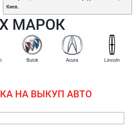
Киев.
Х МАРОК
i
Buick
Acura
Lincoln
КА НА ВЫКУП АВТО