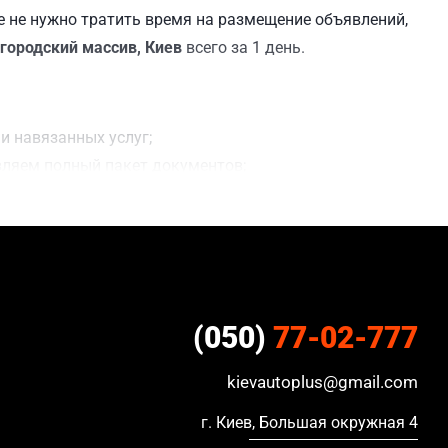
 не нужно тратить время на размещение объявлений,
городский массив, Киев
всего за 1 день.
в
и навязанных услуг;
вляем полный пакет документов;
чения сделки;
ацию, в кредите и с просроченной страховкой.
(050)
77-02-777
kievautoplus@gmail.com
г. Киев, Большая окружная 4