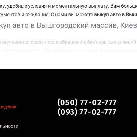
у, удобные условия и моментальную выплату. Вам больше
кументов и ожидание. С нами вы можете
выкуп авто в Выш
уп авто в Вышгородский массив, Кие
звучивается сразу после обращения, без скрытых условий 
 понятны клиенту. Мы объясняем каждый шаг и предоста
чку Вышгородский массив, Киев для осмотра авто и заклю
оимости даже за авто после аварии или с пробегом;
нальных данных, отсутствие посредников и “серых” схем;
сле ДТП, неисправные, не на ходу, с запретом на регистр
дский массив, Киев
(050) 77-02-777
родский
(093) 77-02-777
на для:
льности
тановление экономически нецелесообразно;