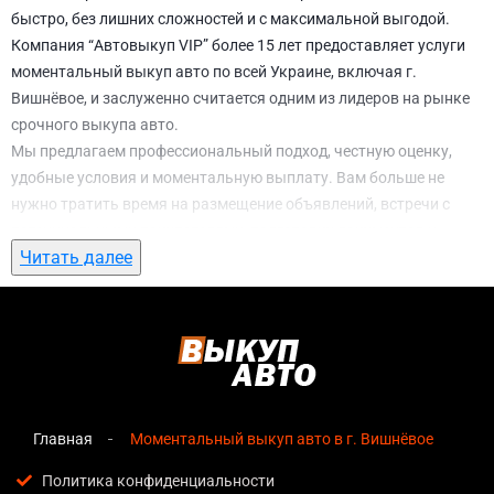
быстро, без лишних сложностей и с максимальной выгодой.
Компания “Автовыкуп VIP” более 15 лет предоставляет услуги
моментальный выкуп авто по всей Украине, включая г.
Вишнёвое, и заслуженно считается одним из лидеров на рынке
срочного выкупа авто.
Мы предлагаем профессиональный подход, честную оценку,
удобные условия и моментальную выплату. Вам больше не
нужно тратить время на размещение объявлений, встречи с
потенциальными покупателями, подготовку документов и
Читать далее
ожидание. С нами вы можете
моментальный выкуп авто в г.
Вишнёвое
всего за 1 день.
Почему выбирают именно нас для
моментальный выкуп авто в г. Вишнёвое
Мгновенная оценка
— предварительная стоимость
озвучивается сразу после обращения, без скрытых
Главная
Моментальный выкуп авто в г. Вишнёвое
условий и навязанных услуг;
Политика конфиденциальности
Прозрачные условия
— все этапы сделки полностью