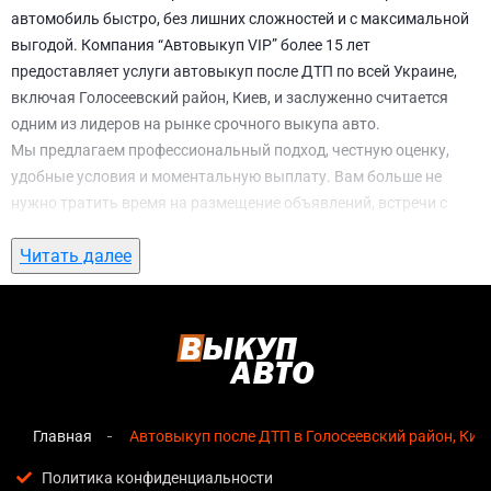
автомобиль быстро, без лишних сложностей и с максимальной
выгодой. Компания “Автовыкуп VIP” более 15 лет
предоставляет услуги автовыкуп после ДТП по всей Украине,
включая Голосеевский район, Киев, и заслуженно считается
одним из лидеров на рынке срочного выкупа авто.
Мы предлагаем профессиональный подход, честную оценку,
удобные условия и моментальную выплату. Вам больше не
нужно тратить время на размещение объявлений, встречи с
потенциальными покупателями, подготовку документов и
Читать далее
ожидание. С нами вы можете
автовыкуп после ДТП в
Голосеевский район, Киев
всего за 1 день.
Почему выбирают именно нас для
автовыкуп после ДТП в Голосеевский
район, Киев
Главная
Автовыкуп после ДТП в Голосеевский район, Кие
Мгновенная оценка
— предварительная стоимость
озвучивается сразу после обращения, без скрытых
Политика конфиденциальности