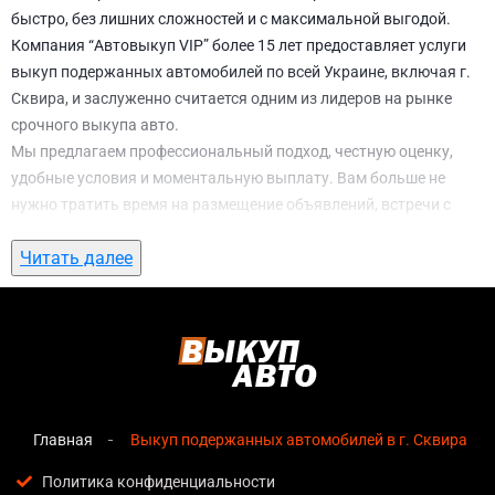
быстро, без лишних сложностей и с максимальной выгодой.
Компания “Автовыкуп VIP” более 15 лет предоставляет услуги
выкуп подержанных автомобилей по всей Украине, включая г.
Сквира, и заслуженно считается одним из лидеров на рынке
срочного выкупа авто.
Мы предлагаем профессиональный подход, честную оценку,
удобные условия и моментальную выплату. Вам больше не
нужно тратить время на размещение объявлений, встречи с
потенциальными покупателями, подготовку документов и
Читать далее
ожидание. С нами вы можете
выкуп подержанных
автомобилей в г. Сквира
всего за 1 день.
Почему выбирают именно нас для выкуп
подержанных автомобилей в г. Сквира
Мгновенная оценка
— предварительная стоимость
озвучивается сразу после обращения, без скрытых
Главная
Выкуп подержанных автомобилей в г. Сквира
условий и навязанных услуг;
Политика конфиденциальности
Прозрачные условия
— все этапы сделки полностью