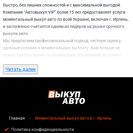
быстро, без лишних сложностей и с максимальной выгодой.
Компания “Автовыкуп VIP” более 15 лет предоставляет услуги
моментальный выкуп авто по всей Украине, включая г. Ирпень,
и заслуженно считается одним из лидеров на рынке срочного
выкупа авто.
Мы предлагаем профессиональный подход, честную оценку,
удобные условия и моментальную выплату. Вам больше не
нужно тратить время на размещение объявлений, встречи с
потенциальными покупателями, подготовку документов и
Читать далее
ожидание. С нами вы можете
моментальный выкуп авто в г.
Ирпень
всего за 1 день.
Почему выбирают именно нас для
моментальный выкуп авто в г. Ирпень
Мгновенная оценка
— предварительная стоимость
озвучивается сразу после обращения, без скрытых
Главная
Моментальный выкуп авто в г. Ирпень
условий и навязанных услуг;
Политика конфиденциальности
Прозрачные условия
— все этапы сделки полностью