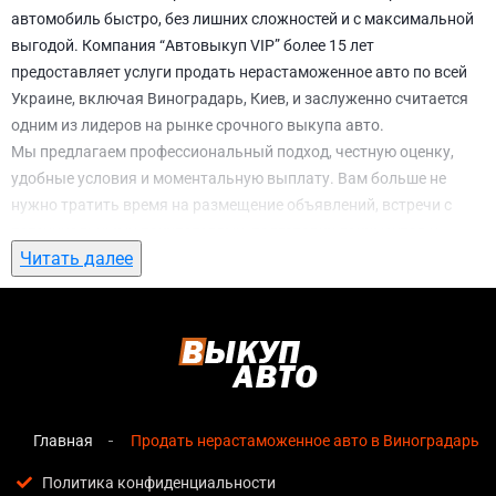
автомобиль быстро, без лишних сложностей и с максимальной
выгодой. Компания “Автовыкуп VIP” более 15 лет
предоставляет услуги продать нерастаможенное авто по всей
Украине, включая Виноградарь, Киев, и заслуженно считается
одним из лидеров на рынке срочного выкупа авто.
Мы предлагаем профессиональный подход, честную оценку,
удобные условия и моментальную выплату. Вам больше не
нужно тратить время на размещение объявлений, встречи с
потенциальными покупателями, подготовку документов и
Читать далее
ожидание. С нами вы можете
продать нерастаможенное авто в
Виноградарь, Киев
всего за 1 день.
Почему выбирают именно нас для продать
нерастаможенное авто в Виноградарь,
Киев
Главная
Продать нерастаможенное авто в Виноградарь, 
Мгновенная оценка
— предварительная стоимость
озвучивается сразу после обращения, без скрытых
Политика конфиденциальности