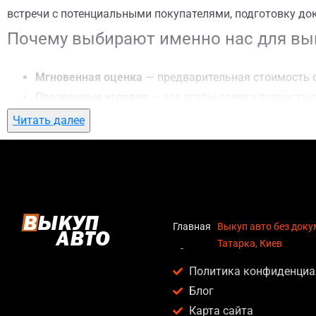
встречи с потенциальными покупателями, подготовку до
Почему выбирают именно нас для вык
Мгновенная оценка
— предварительная стоимость о
Прозрачные условия
— все этапы сделки полностью
Гибкий подход
— готовы приехать к вам в любую точ
Читать далее
Честные цены
— предлагаем до 95% от рыночной ст
Безопасность
— официальный договор, защита персо
Любое состояние автомобиля
— мы выкупаем авто по
Кому подойдет выкуп авто без докуме
Главная
Выкуп авто без доку
Татарка, Киев
Услуга выкуп авто без документов в Татарка, Киев актуа
Политика конфиденциа
Владельцев автомобилей после аварии, когда восс
Блог
Людей, которым срочно нужны деньги — мы предлаг
Карта сайта