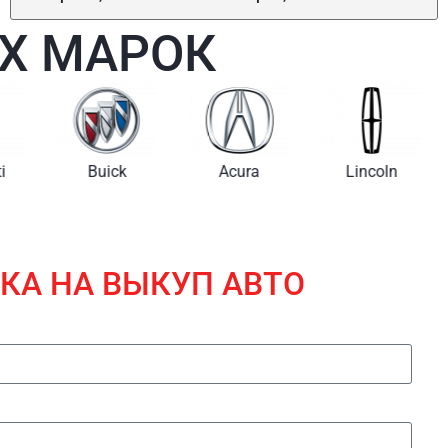
Х МАРОК
i
Buick
Acura
Lincoln
КА НА ВЫКУП АВТО