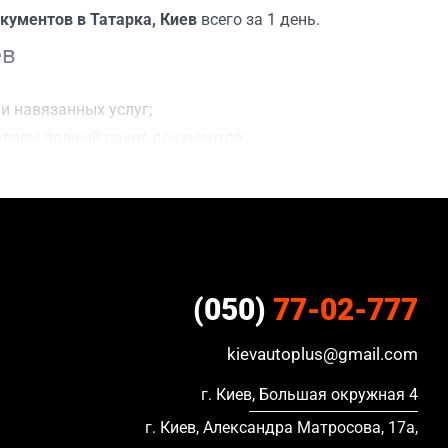
кументов в Татарка, Киев
всего за 1 день.
ев
и навязанных услуг;
вляем полный пакет документов;
ацию, в кредите и с просроченной страховкой.
(050)
77-02-777
kievautoplus@gmail.com
г. Киев, Большая окружная 4
г. Киев, Александра Матросова, 17а,