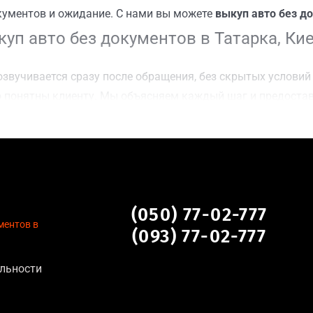
кументов и ожидание. С нами вы можете
выкуп авто без до
уп авто без документов в Татарка, Ки
звучивается сразу после обращения, без скрытых условий 
 понятны клиенту. Мы объясняем каждый шаг и предоста
ку Татарка, Киев для осмотра авто и заключения сделки;
оимости даже за авто после аварии или с пробегом;
нальных данных, отсутствие посредников и “серых” схем;
сле ДТП, неисправные, не на ходу, с запретом на регистр
нтов в Татарка, Киев
(050) 77-02-777
ментов в
(093) 77-02-777
льна для:
льности
тановление экономически нецелесообразно;
аем выплату сразу после подписания договора;