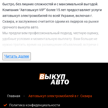
быстро, без лишних сложностей и с максимальной выгодой.
Компания “Автовыкуп VIP” более 15 лет предоставляет услуги
автовыкуп электромобилей по всей Украине, включая г.
Сквира, и заслуженно считается одним из лидеров на рынке
срочного выкупа авто.
Мы предлагаем профессиональный подход, честную оценку,
удобные условия и моментальную выплату. Вам больше не
нужно тратить время на размещение объявлений, встречи с
потенциальными покупателями, подготовку документов и
Читать далее
ожидание. С нами вы можете
автовыкуп электромобилей в г.
Сквира
всего за 1 день.
Почему выбирают именно нас для
автовыкуп электромобилей в г. Сквира
Мгновенная оценка
— предварительная стоимость
озвучивается сразу после обращения, без скрытых
Главная
Автовыкуп электромобилей в г. Сквира
условий и навязанных услуг;
Политика конфиденциальности
Прозрачные условия
— все этапы сделки полностью