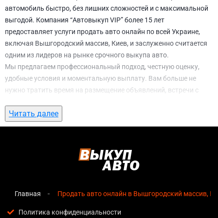
автомобиль быстро, без лишних сложностей и с максимальной
выгодой. Компания “Автовыкуп VIP” более 15 лет
предоставляет услуги продать авто онлайн по всей Украине,
включая Вышгородский массив, Киев, и заслуженно считается
одним из лидеров на рынке срочного выкупа авто.
Мы предлагаем профессиональный подход, честную оценку,
удобные условия и моментальную выплату. Вам больше не
нужно тратить время на размещение объявлений, встречи с
потенциальными покупателями, подготовку документов и
Читать далее
ожидание. С нами вы можете
продать авто онлайн в
Вышгородский массив, Киев
всего за 1 день.
Почему выбирают именно нас для продать
авто онлайн в Вышгородский массив, Киев
Мгновенная оценка
— предварительная стоимость
озвучивается сразу после обращения, без скрытых
Главная
Продать авто онлайн в Вышгородский массив, К
условий и навязанных услуг;
Политика конфиденциальности
Прозрачные условия
— все этапы сделки полностью