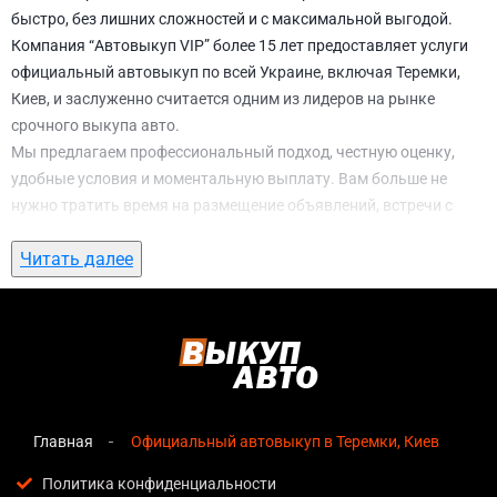
быстро, без лишних сложностей и с максимальной выгодой.
Компания “Автовыкуп VIP” более 15 лет предоставляет услуги
официальный автовыкуп по всей Украине, включая Теремки,
Киев, и заслуженно считается одним из лидеров на рынке
срочного выкупа авто.
Мы предлагаем профессиональный подход, честную оценку,
удобные условия и моментальную выплату. Вам больше не
нужно тратить время на размещение объявлений, встречи с
потенциальными покупателями, подготовку документов и
Читать далее
ожидание. С нами вы можете
официальный автовыкуп в
Теремки, Киев
всего за 1 день.
Почему выбирают именно нас для
официальный автовыкуп в Теремки, Киев
Мгновенная оценка
— предварительная стоимость
озвучивается сразу после обращения, без скрытых
Главная
Официальный автовыкуп в Теремки, Киев
условий и навязанных услуг;
Политика конфиденциальности
Прозрачные условия
— все этапы сделки полностью