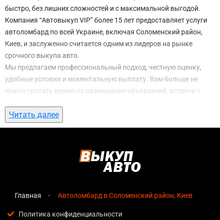
быстро, без лишних сложностей и с максимальной выгодой.
Компания “Автовыкуп VIP” более 15 лет предоставляет услуги
автоломбард по всей Украине, включая Соломенский район,
Киев, и заслуженно считается одним из лидеров на рынке
срочного выкупа авто.
Мы предлагаем профессиональный подход, честную оценку,
удобные условия и моментальную выплату. Вам больше не
нужно тратить время на размещение объявлений, встречи с
потенциальными покупателями, подготовку документов и
Читать далее
ожидание. С нами вы можете
автоломбард в Соломенский
район, Киев
всего за 1 день.
Почему выбирают именно нас для
автоломбард в Соломенский район, Киев
Мгновенная оценка
— предварительная стоимость
озвучивается сразу после обращения, без скрытых
Главная
Автоломбард в Соломенский район, Киев
условий и навязанных услуг;
Политика конфиденциальности
Прозрачные условия
— все этапы сделки полностью