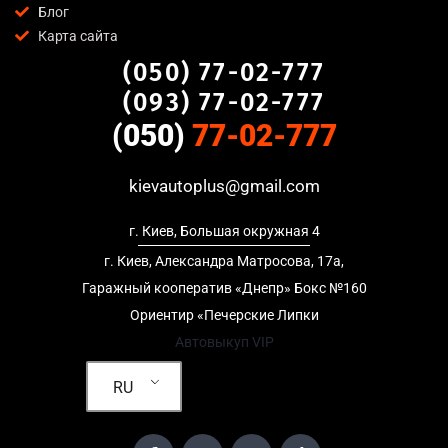
Блог
предоставляем полный пакет документов;
Карта сайта
Гибкий подход
— готовы приехать к вам в любую точку
(050) 77-02-777
Академгородок, Киев для осмотра авто и заключения
сделки;
(093) 77-02-777
Честные цены
— предлагаем до 95% от рыночной
(050)
77-02-777
стоимости даже за авто после аварии или с пробегом;
Безопасность
— официальный договор, защита
kievautoplus@gmail.com
персональных данных, отсутствие посредников и “серых”
схем;
г. Киев, Большая окружная 4
Любое состояние автомобиля
— мы выкупаем авто после
ДТП, неисправные, не на ходу, с запретом на регистрацию,
г. Киев, Александра Матросова, 17а,
в кредите и с просроченной страховкой.
Гаражный кооператив «Днепр» Бокс №160
Ориентир «Печерские Липки
Кому подойдет автовыкуп в
Автовыкуп VIP
Академгородок, Киев
RU
Услуга автовыкуп в Академгородок, Киев актуальна для:
Владельцев автомобилей после аварии, когда