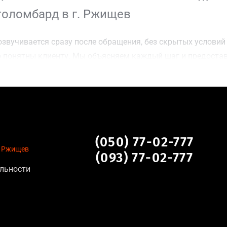
толомбард в г. Ржищев
звучивается сразу после обращения, без скрытых условий 
 понятны клиенту. Мы объясняем каждый шаг и предоста
ку г. Ржищев для осмотра авто и заключения сделки;
оимости даже за авто после аварии или с пробегом;
нальных данных, отсутствие посредников и “серых” схем;
сле ДТП, неисправные, не на ходу, с запретом на регистр
щев
(050) 77-02-777
. Ржищев
(093) 77-02-777
льности
тановление экономически нецелесообразно;
аем выплату сразу после подписания договора;
торые не хотят вкладываться в ремонт;