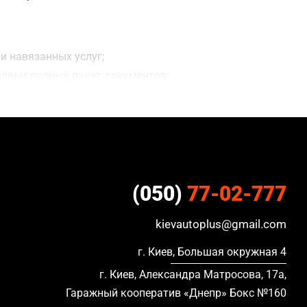
и навязанных услуг;
вляем полный пакет документов;
ацию, в кредите и с просроченной страховкой.
(050)
77-02-777
kievautoplus@gmail.com
г. Киев, Большая окружная 4
г. Киев, Александра Матросова, 17а,
Гаражный кооператив «Днепр» Бокс №160