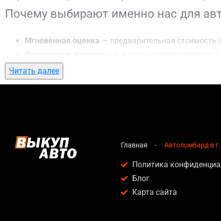
Почему выбирают именно нас для ав
Мгновенная оценка
— предварительная стоимость о
Прозрачные условия
— все этапы сделки полностью
Гибкий подход
— готовы приехать к вам в любую точ
Читать далее
Честные цены
— предлагаем до 95% от рыночной ст
Безопасность
— официальный договор, защита персо
Любое состояние автомобиля
— мы выкупаем авто по
Кому подойдет автоломбард в г. Ржи
Главная
Автоломбард в г
Услуга автоломбард в г. Ржищев актуальна для:
Политика конфиденциа
Блог
Владельцев автомобилей после аварии, когда восс
Карта сайта
Людей, которым срочно нужны деньги — мы предлаг
Собственников авто с техническими проблемами, ко