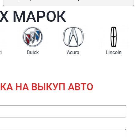
Х МАРОК
i
Buick
Acura
Lincoln
КА НА ВЫКУП АВТО