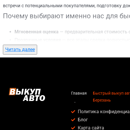
встречи с потенциальными покупателями, подготовку до
Почему выбирают именно нас для быс
Мгновенная оценка
— предварительная стоимость о
Прозрачные условия
— все этапы сделки полностью
Гибкий подход
— готовы приехать к вам в любую точ
Читать далее
Честные цены
— предлагаем до 95% от рыночной ст
Безопасность
— официальный договор, защита персо
Любое состояние автомобиля
— мы выкупаем авто по
Кому подойдет быстрый выкуп авто в 
Главная
Быстрый выкуп авт
Березань
Услуга быстрый выкуп авто в г. Березань актуальна для:
Политика конфиденциа
Владельцев автомобилей после аварии, когда восс
Блог
Людей, которым срочно нужны деньги — мы предлаг
Карта сайта