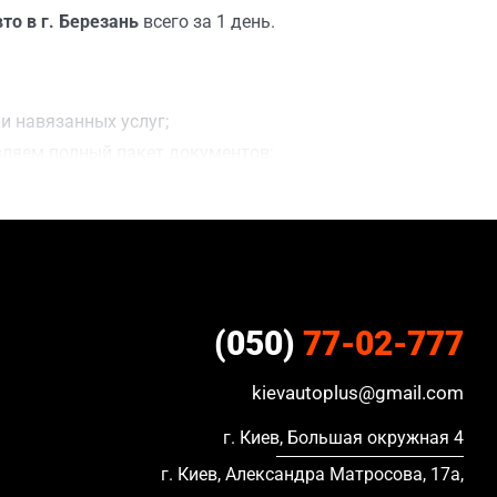
то в г. Березань
всего за 1 день.
и навязанных услуг;
вляем полный пакет документов;
ацию, в кредите и с просроченной страховкой.
(050)
77-02-777
kievautoplus@gmail.com
г. Киев, Большая окружная 4
г. Киев, Александра Матросова, 17а,