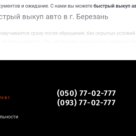
кументов и ожидание. С нами вы можете
быстрый выкуп ав
трый выкуп авто в г. Березань
звучивается сразу после обращения, без скрытых условий 
 понятны клиенту. Мы объясняем каждый шаг и предоста
ку г. Березань для осмотра авто и заключения сделки;
оимости даже за авто после аварии или с пробегом;
нальных данных, отсутствие посредников и “серых” схем;
сле ДТП, неисправные, не на ходу, с запретом на регистр
г. Березань
(050) 77-02-777
о в г.
(093) 77-02-777
льности
тановление экономически нецелесообразно;
аем выплату сразу после подписания договора;