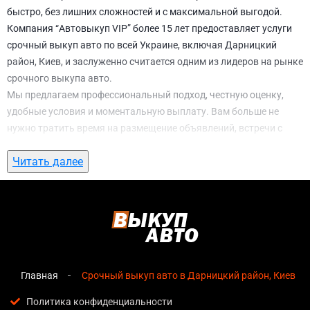
быстро, без лишних сложностей и с максимальной выгодой.
Компания “Автовыкуп VIP” более 15 лет предоставляет услуги
срочный выкуп авто по всей Украине, включая Дарницкий
район, Киев, и заслуженно считается одним из лидеров на рынке
срочного выкупа авто.
Мы предлагаем профессиональный подход, честную оценку,
удобные условия и моментальную выплату. Вам больше не
нужно тратить время на размещение объявлений, встречи с
потенциальными покупателями, подготовку документов и
Читать далее
ожидание. С нами вы можете
срочный выкуп авто в Дарницкий
район, Киев
всего за 1 день.
Почему выбирают именно нас для
срочный выкуп авто в Дарницкий район,
Киев
Главная
Срочный выкуп авто в Дарницкий район, Киев
Мгновенная оценка
— предварительная стоимость
озвучивается сразу после обращения, без скрытых
Политика конфиденциальности