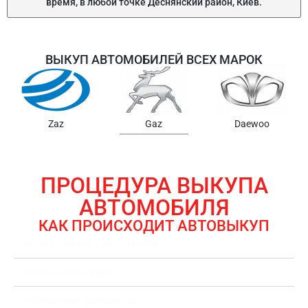
время, в любой точке Деснянский район, Киев.
ВЫКУП АВТОМОБИЛЕЙ ВСЕХ МАРОК
woo
Samsung
Chrysler
Gmc
ПРОЦЕДУРА ВЫКУПА
АВТОМОБИЛЯ
КАК ПРОИСХОДИТ АВТОВЫКУП
ЗАЯВКА НА ВЫКУП АВТОМОБИЛЯ
ОЦЕНКА АВТОМОБИЛЯ
ОФОРМЛЕНИЕ ДОКУМЕНТОВ