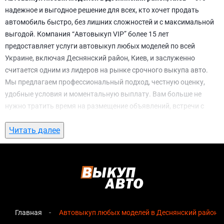
надежное и выгодное решение для всех, кто хочет продать
автомобиль быстро, без лишних сложностей и с максимальной
выгодой. Компания “Автовыкуп VIP” более 15 лет
предоставляет услуги автовыкуп любых моделей по всей
Украине, включая Деснянский район, Киев, и заслуженно
считается одним из лидеров на рынке срочного выкупа авто.
Мы предлагаем профессиональный подход, честную оценку,
удобные условия и моментальную выплату. Вам больше не
нужно тратить время на размещение объявлений, встречи с
потенциальными покупателями, подготовку документов и
Читать далее
ожидание. С нами вы можете
автовыкуп любых моделей в
Деснянский район, Киев
всего за 1 день.
Почему выбирают именно нас для
автовыкуп любых моделей в Деснянский
район, Киев
Главная
Автовыкуп любых моделей в Деснянский район, 
Мгновенная оценка
— предварительная стоимость