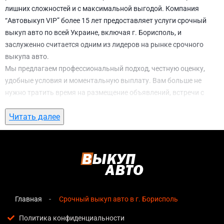
лишних сложностей и с максимальной выгодой. Компания
“Автовыкуп VIP” более 15 лет предоставляет услуги срочный
выкуп авто по всей Украине, включая г. Борисполь, и
заслуженно считается одним из лидеров на рынке срочного
выкупа авто.
Мы предлагаем профессиональный подход, честную оценку,
удобные условия и моментальную выплату. Вам больше не
нужно тратить время на размещение объявлений, встречи с
потенциальными покупателями, подготовку документов и
Читать далее
ожидание. С нами вы можете
срочный выкуп авто в г.
Борисполь
всего за 1 день.
Почему выбирают именно нас для
срочный выкуп авто в г. Борисполь
Мгновенная оценка
— предварительная стоимость
озвучивается сразу после обращения, без скрытых
Главная
Срочный выкуп авто в г. Борисполь
условий и навязанных услуг;
Политика конфиденциальности
Прозрачные условия
— все этапы сделки полностью