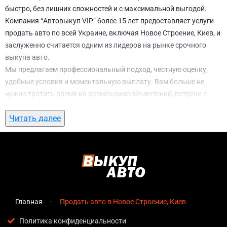
быстро, без лишних сложностей и с максимальной выгодой.
Компания “Автовыкуп VIP” более 15 лет предоставляет услуги
продать авто по всей Украине, включая Новое Строение, Киев, и
заслуженно считается одним из лидеров на рынке срочного
выкупа авто.
Мы предлагаем профессиональный подход, честную оценку,
удобные условия и моментальную выплату. Вам больше не
нужно тратить время на размещение объявлений, встречи с
потенциальными покупателями, подготовку документов и
Читать далее
ожидание. С нами вы можете
продать авто в Новое Строение,
Киев
всего за 1 день.
Почему выбирают именно нас для продать
авто в Новое Строение, Киев
Мгновенная оценка
— предварительная стоимость
озвучивается сразу после обращения, без скрытых
Главная
Продать авто в Новое Строение, Киев
условий и навязанных услуг;
Политика конфиденциальности
Прозрачные условия
— все этапы сделки полностью