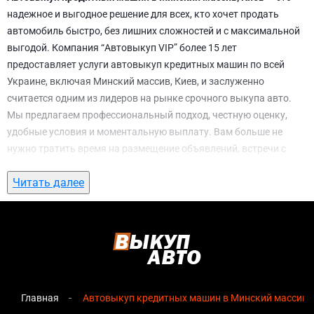
надежное и выгодное решение для всех, кто хочет продать
автомобиль быстро, без лишних сложностей и с максимальной
выгодой. Компания “Автовыкуп VIP” более 15 лет
предоставляет услуги автовыкуп кредитных машин по всей
Украине, включая Минский массив, Киев, и заслуженно
считается одним из лидеров на рынке срочного выкупа авто.
Мы предлагаем профессиональный подход, честную оценку,
удобные условия и моментальную выплату. Вам больше не
нужно тратить время на размещение объявлений, встречи с
потенциальными покупателями, подготовку документов и
Читать далее
ожидание. С нами вы можете
автовыкуп кредитных машин в
Минский массив, Киев
всего за 1 день.
Почему выбирают именно нас для
автовыкуп кредитных машин в Минский
массив, Киев
Главная
Автовыкуп кредитных машин в Минский массив, 
Мгновенная оценка
— предварительная стоимость