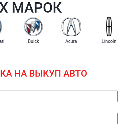
Х МАРОК
i
Buick
Acura
Lincoln
КА НА ВЫКУП АВТО