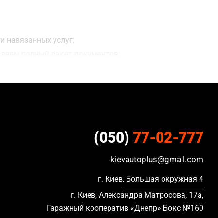
и навязанных услуг;
вляем полный пакет документов;
ацию, в кредите и с просроченной страховкой.
(050)
77-02-777
kievautoplus@gmail.com
г. Киев, Большая окружная 4
г. Киев, Александра Матросова, 17а,
Гаражный кооператив «Днепр» Бокс №160