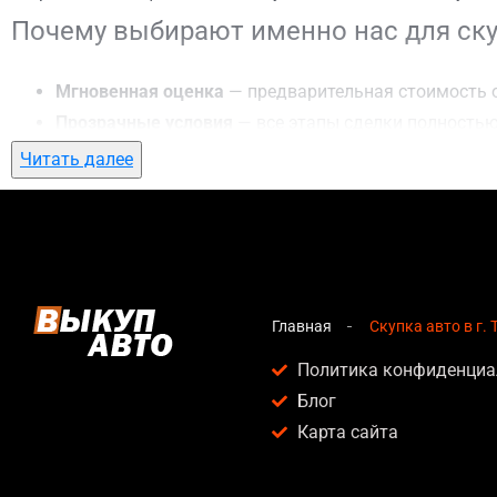
Почему выбирают именно нас для скуп
Мгновенная оценка
— предварительная стоимость о
Прозрачные условия
— все этапы сделки полностью
Гибкий подход
— готовы приехать к вам в любую точ
Читать далее
Честные цены
— предлагаем до 95% от рыночной ст
Безопасность
— официальный договор, защита персо
Любое состояние автомобиля
— мы выкупаем авто по
Кому подойдет скупка авто в г. Тетие
Главная
Скупка авто в г. 
Услуга скупка авто в г. Тетиев актуальна для:
Политика конфиденциа
Блог
Владельцев автомобилей после аварии, когда восс
Карта сайта
Людей, которым срочно нужны деньги — мы предлаг
Собственников авто с техническими проблемами, ко