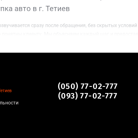
ка авто в г. Тетиев
звучивается сразу после обращения, без скрытых условий 
 понятны клиенту. Мы объясняем каждый шаг и предоста
ку г. Тетиев для осмотра авто и заключения сделки;
оимости даже за авто после аварии или с пробегом;
нальных данных, отсутствие посредников и “серых” схем;
сле ДТП, неисправные, не на ходу, с запретом на регистр
в
(050) 77-02-777
Тетиев
(093) 77-02-777
льности
тановление экономически нецелесообразно;
аем выплату сразу после подписания договора;
торые не хотят вкладываться в ремонт;