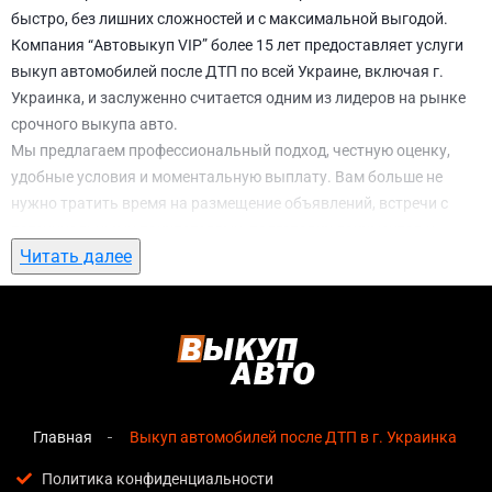
быстро, без лишних сложностей и с максимальной выгодой.
Компания “Автовыкуп VIP” более 15 лет предоставляет услуги
выкуп автомобилей после ДТП по всей Украине, включая г.
Украинка, и заслуженно считается одним из лидеров на рынке
срочного выкупа авто.
Мы предлагаем профессиональный подход, честную оценку,
удобные условия и моментальную выплату. Вам больше не
нужно тратить время на размещение объявлений, встречи с
потенциальными покупателями, подготовку документов и
Читать далее
ожидание. С нами вы можете
выкуп автомобилей после ДТП в
г. Украинка
всего за 1 день.
Почему выбирают именно нас для выкуп
автомобилей после ДТП в г. Украинка
Мгновенная оценка
— предварительная стоимость
озвучивается сразу после обращения, без скрытых
Главная
Выкуп автомобилей после ДТП в г. Украинка
условий и навязанных услуг;
Политика конфиденциальности
Прозрачные условия
— все этапы сделки полностью