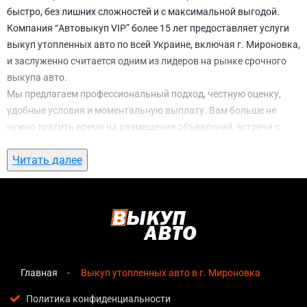
быстро, без лишних сложностей и с максимальной выгодой.
Компания “Автовыкуп VIP” более 15 лет предоставляет услуги
выкуп утопленных авто по всей Украине, включая г. Мироновка,
и заслуженно считается одним из лидеров на рынке срочного
выкупа авто.
Мы предлагаем профессиональный подход, честную оценку,
удобные условия и моментальную выплату. Вам больше не
нужно тратить время на размещение объявлений, встречи с
потенциальными покупателями, подготовку документов и
Читать далее
ожидание. С нами вы можете
выкуп утопленных авто в г.
Мироновка
всего за 1 день.
Почему выбирают именно нас для выкуп
утопленных авто в г. Мироновка
Мгновенная оценка
— предварительная стоимость
озвучивается сразу после обращения, без скрытых
Главная
Выкуп утопленных авто в г. Мироновка
условий и навязанных услуг;
Политика конфиденциальности
Прозрачные условия
— все этапы сделки полностью