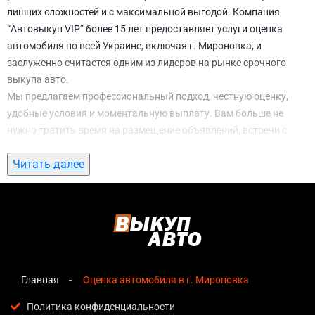
лишних сложностей и с максимальной выгодой. Компания
“Автовыкуп VIP” более 15 лет предоставляет услуги оценка
автомобиля по всей Украине, включая г. Мироновка, и
заслуженно считается одним из лидеров на рынке срочного
выкупа авто.
Мы предлагаем профессиональный подход, честную оценку,
удобные условия и моментальную выплату. Вам больше не
нужно тратить время на размещение объявлений, встречи с
потенциальными покупателями, подготовку документов и
Читать далее
ожидание. С нами вы можете
оценка автомобиля в г.
Мироновка
всего за 1 день.
Почему выбирают именно нас для оценка
автомобиля в г. Мироновка
Мгновенная оценка
— предварительная стоимость
озвучивается сразу после обращения, без скрытых
Главная
Оценка автомобиля в г. Мироновка
условий и навязанных услуг;
Политика конфиденциальности
Прозрачные условия
— все этапы сделки полностью