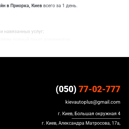
йн в Приорка, Киев
всего за 1 день.
и навязанных услуг;
вляем полный пакет документов;
ацию, в кредите и с просроченной страховкой.
(050)
77-02-777
kievautoplus@gmail.com
г. Киев, Большая окружная 4
г. Киев, Александра Матросова, 17а,