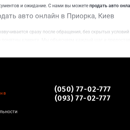
кументов и ожидание. С нами вы можете
продать авто онла
дать авто онлайн в Приорка, Киев
звучивается сразу после обращения, без скрытых условий 
 понятны клиенту. Мы объясняем каждый шаг и предоста
ку Приорка, Киев для осмотра авто и заключения сделки;
оимости даже за авто после аварии или с пробегом;
нальных данных, отсутствие посредников и “серых” схем;
сле ДТП, неисправные, не на ходу, с запретом на регистр
 Приорка, Киев
(050) 77-02-777
н в
(093) 77-02-777
ля:
льности
тановление экономически нецелесообразно;
аем выплату сразу после подписания договора;