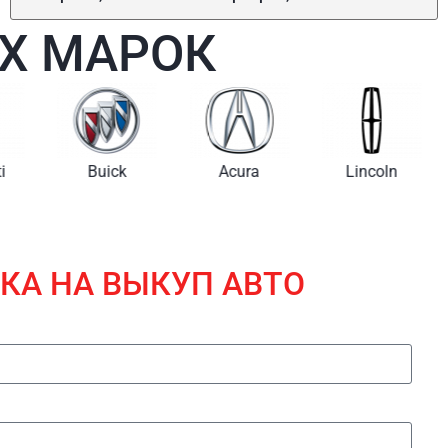
Х МАРОК
i
Buick
Acura
Lincoln
КА НА ВЫКУП АВТО