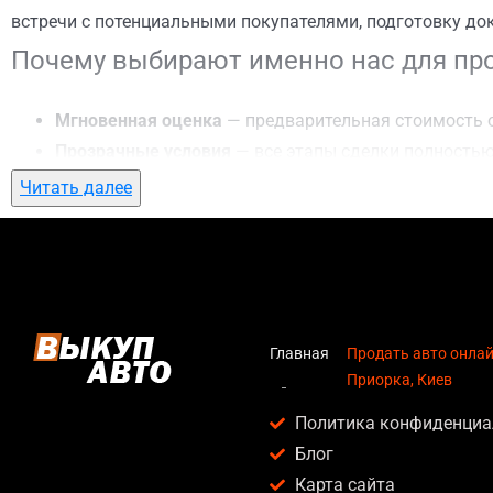
встречи с потенциальными покупателями, подготовку до
Почему выбирают именно нас для про
Мгновенная оценка
— предварительная стоимость о
Прозрачные условия
— все этапы сделки полностью
Гибкий подход
— готовы приехать к вам в любую точ
Читать далее
Честные цены
— предлагаем до 95% от рыночной ст
Безопасность
— официальный договор, защита персо
Любое состояние автомобиля
— мы выкупаем авто по
Кому подойдет продать авто онлайн в
Главная
Продать авто онлай
Приорка, Киев
Услуга продать авто онлайн в Приорка, Киев актуальна д
Политика конфиденциа
Владельцев автомобилей после аварии, когда восс
Блог
Людей, которым срочно нужны деньги — мы предлаг
Карта сайта