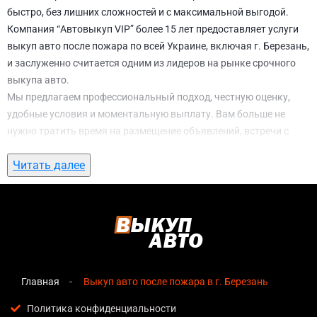
быстро, без лишних сложностей и с максимальной выгодой.
Компания “Автовыкуп VIP” более 15 лет предоставляет услуги
выкуп авто после пожара по всей Украине, включая г. Березань,
и заслуженно считается одним из лидеров на рынке срочного
выкупа авто.
Мы предлагаем профессиональный подход, честную оценку,
удобные условия и моментальную выплату. Вам больше не
нужно тратить время на размещение объявлений, встречи с
потенциальными покупателями, подготовку документов и
Читать далее
ожидание. С нами вы можете
выкуп авто после пожара в г.
Березань
всего за 1 день.
Почему выбирают именно нас для выкуп
авто после пожара в г. Березань
Мгновенная оценка
— предварительная стоимость
озвучивается сразу после обращения, без скрытых
Главная
Выкуп авто после пожара в г. Березань
условий и навязанных услуг;
Политика конфиденциальности
Прозрачные условия
— все этапы сделки полностью