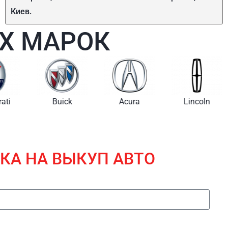
Киев.
Х МАРОК
i
Buick
Acura
Lincoln
КА НА ВЫКУП АВТО