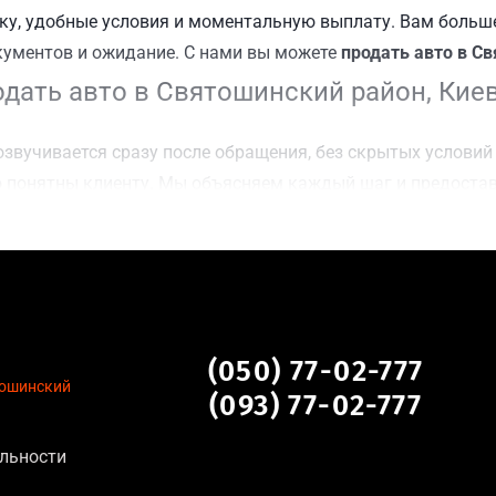
у, удобные условия и моментальную выплату. Вам больше
кументов и ожидание. С нами вы можете
продать авто в С
дать авто в Святошинский район, Кие
звучивается сразу после обращения, без скрытых условий 
 понятны клиенту. Мы объясняем каждый шаг и предоста
чку Святошинский район, Киев для осмотра авто и заключе
оимости даже за авто после аварии или с пробегом;
нальных данных, отсутствие посредников и “серых” схем;
сле ДТП, неисправные, не на ходу, с запретом на регистр
шинский район, Киев
(050) 77-02-777
тошинский
(093) 77-02-777
на для:
льности
тановление экономически нецелесообразно;