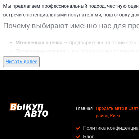
Мы предлагаем профессиональный подход, честную оценк
встречи с потенциальными покупателями, подготовку до
Почему выбирают именно нас для про
Мгновенная оценка
— предварительная стоимость о
Прозрачные условия
— все этапы сделки полностью
Гибкий подход
— готовы приехать к вам в любую то
Читать далее
Честные цены
— предлагаем до 95% от рыночной ст
Безопасность
— официальный договор, защита персо
Любое состояние автомобиля
— мы выкупаем авто по
Кому подойдет продать авто в Свято
Главная
Продать авто в Свя
район, Киев
Услуга продать авто в Святошинский район, Киев актуаль
Политика конфиденциа
Владельцев автомобилей после аварии, когда восс
Блог