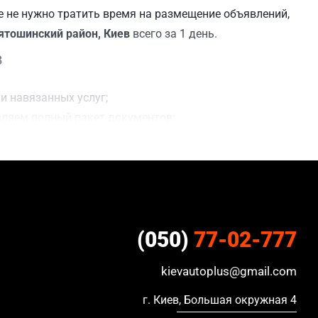
 не нужно тратить время на размещение объявлений,
вятошинский район, Киев
всего за 1 день.
в
и навязанных услуг;
вляем полный пакет документов;
ния сделки;
ацию, в кредите и с просроченной страховкой.
(050)
77-02-777
kievautoplus@gmail.com
г. Киев, Большая окружная 4