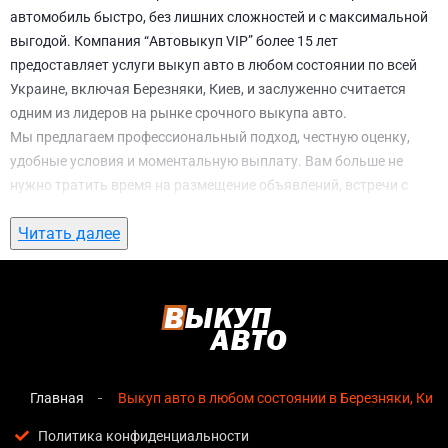
автомобиль быстро, без лишних сложностей и с максимальной
выгодой. Компания “Автовыкуп VIP” более 15 лет
предоставляет услуги выкуп авто в любом состоянии по всей
Украине, включая Березняки, Киев, и заслуженно считается
одним из лидеров на рынке срочного выкупа авто.
Мы предлагаем профессиональный подход, честную оценку,
удобные условия и моментальную выплату. Вам больше не
нужно тратить время на размещение объявлений, встречи с
потенциальными покупателями, подготовку документов и
Читать далее
ожидание. С нами вы можете
выкуп авто в любом состоянии в
Березняки, Киев
всего за 1 день.
Почему выбирают именно нас для выкуп
авто в любом состоянии в Березняки,
Киев
Главная
Выкуп авто в любом состоянии в Березняки, Киев
Мгновенная оценка
— предварительная стоимость
озвучивается сразу после обращения, без скрытых
Политика конфиденциальности