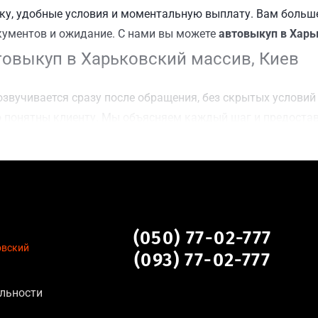
у, удобные условия и моментальную выплату. Вам больше
кументов и ожидание. С нами вы можете
автовыкуп в Харь
овыкуп в Харьковский массив, Киев
звучивается сразу после обращения, без скрытых условий 
 понятны клиенту. Мы объясняем каждый шаг и предоста
чку Харьковский массив, Киев для осмотра авто и заключе
оимости даже за авто после аварии или с пробегом;
нальных данных, отсутствие посредников и “серых” схем;
сле ДТП, неисправные, не на ходу, с запретом на регистр
кий массив, Киев
(050) 77-02-777
овский
(093) 77-02-777
 для:
льности
тановление экономически нецелесообразно;