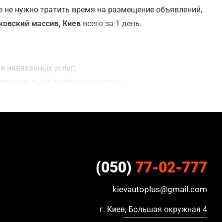
 не нужно тратить время на размещение объявлений,
ковский массив, Киев
всего за 1 день.
и навязанных услуг;
вляем полный пакет документов;
ния сделки;
ацию, в кредите и с просроченной страховкой.
(050)
77-02-777
kievautoplus@gmail.com
г. Киев, Большая окружная 4