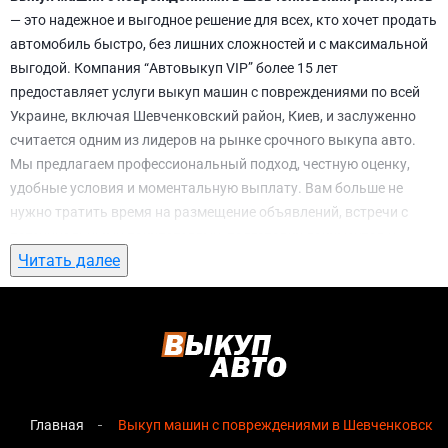
— это надежное и выгодное решение для всех, кто хочет продать
автомобиль быстро, без лишних сложностей и с максимальной
выгодой. Компания “Автовыкуп VIP” более 15 лет
предоставляет услуги выкуп машин с повреждениями по всей
Украине, включая Шевченковский район, Киев, и заслуженно
считается одним из лидеров на рынке срочного выкупа авто.
Мы предлагаем профессиональный подход, честную оценку,
удобные условия и моментальную выплату. Вам больше не
нужно тратить время на размещение объявлений, встречи с
потенциальными покупателями, подготовку документов и
Читать далее
ожидание. С нами вы можете
выкуп машин с повреждениями в
Шевченковский район, Киев
всего за 1 день.
Почему выбирают именно нас для выкуп
машин с повреждениями в
Шевченковский район, Киев
Главная
Выкуп машин с повреждениями в Шевченковский 
Мгновенная оценка
— предварительная стоимость