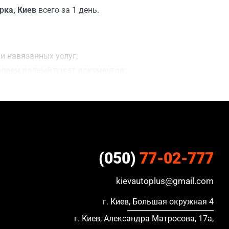
рка, Киев
всего за 1 день.
и навязанных услуг;
вляем полный пакет документов;
ацию, в кредите и с просроченной страховкой.
(050)
77-02-777
kievautoplus@gmail.com
г. Киев, Большая окружная 4
г. Киев, Александра Матросова, 17а,