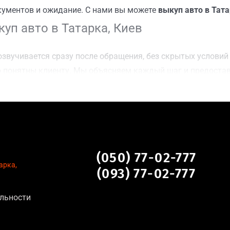
кументов и ожидание. С нами вы можете
выкуп авто в Тата
уп авто в Татарка, Киев
звучивается сразу после обращения, без скрытых условий 
 понятны клиенту. Мы объясняем каждый шаг и предоста
ку Татарка, Киев для осмотра авто и заключения сделки;
оимости даже за авто после аварии или с пробегом;
нальных данных, отсутствие посредников и “серых” схем;
сле ДТП, неисправные, не на ходу, с запретом на регистр
 Киев
(050) 77-02-777
арка,
(093) 77-02-777
льности
тановление экономически нецелесообразно;
аем выплату сразу после подписания договора;