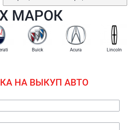
Х МАРОК
i
Buick
Acura
Lincoln
КА НА ВЫКУП АВТО