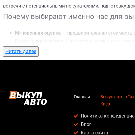
встречи с потенциальными покупателями, подготовку до
Почему выбирают именно нас для вык
Мгновенная оценка
— предварительная стоимость о
Прозрачные условия
— все этапы сделки полностью
Гибкий подход
— готовы приехать к вам в любую точ
Читать далее
Честные цены
— предлагаем до 95% от рыночной ст
Безопасность
— официальный договор, защита персо
Любое состояние автомобиля
— мы выкупаем авто по
Кому подойдет выкуп авто в Татарка,
Главная
Выкуп авто в Тат
Киев
Услуга выкуп авто в Татарка, Киев актуальна для:
Политика конфиденциа
Владельцев автомобилей после аварии, когда восс
Блог
Людей, которым срочно нужны деньги — мы предлаг
Карта сайта