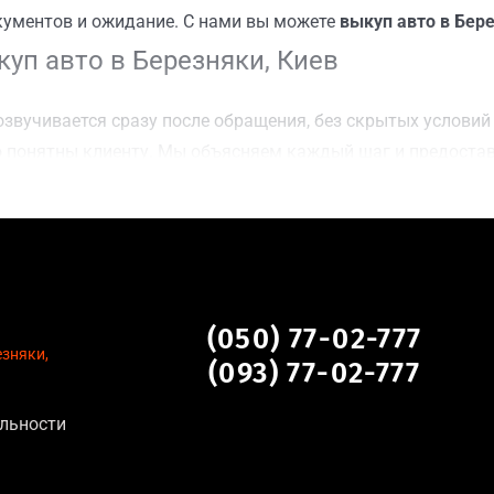
кументов и ожидание. С нами вы можете
выкуп авто в Бере
уп авто в Березняки, Киев
звучивается сразу после обращения, без скрытых условий 
 понятны клиенту. Мы объясняем каждый шаг и предоста
ку Березняки, Киев для осмотра авто и заключения сделк
оимости даже за авто после аварии или с пробегом;
нальных данных, отсутствие посредников и “серых” схем;
сле ДТП, неисправные, не на ходу, с запретом на регистр
и, Киев
(050) 77-02-777
езняки,
(093) 77-02-777
льности
тановление экономически нецелесообразно;
аем выплату сразу после подписания договора;