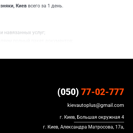
зняки, Киев
всего за 1 день.
и навязанных услуг;
вляем полный пакет документов;
и;
ацию, в кредите и с просроченной страховкой.
(050)
77-02-777
kievautoplus@gmail.com
г. Киев, Большая окружная 4
г. Киев, Александра Матросова, 17а,