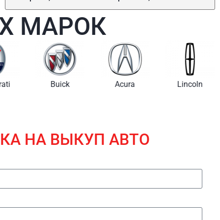
Х МАРОК
i
Buick
Acura
Lincoln
КА НА ВЫКУП АВТО