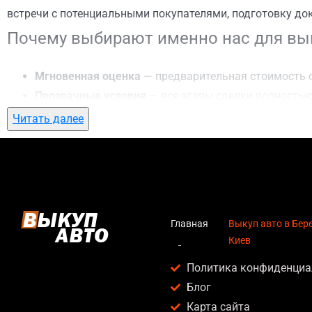
встречи с потенциальными покупателями, подготовку до
Почему выбирают именно нас для вык
Мгновенная оценка
— предварительная стоимость о
Прозрачные условия
— все этапы сделки полностью
Гибкий подход
— готовы приехать к вам в любую точ
Читать далее
Честные цены
— предлагаем до 95% от рыночной ст
Безопасность
— официальный договор, защита персо
Любое состояние автомобиля
— мы выкупаем авто по
Кому подойдет выкуп авто в Березняк
Главная
Выкуп авто в Бер
Киев
Услуга выкуп авто в Березняки, Киев актуальна для:
Политика конфиденциа
Владельцев автомобилей после аварии, когда восс
Блог
Людей, которым срочно нужны деньги — мы предлаг
Карта сайта