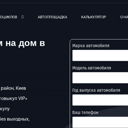
ТОЦИКЛОВ
АВТОПЛОЩАДКА
КАЛЬКУЛЯТОР
О Н
 на дом в
Марка автомобиля
Модель автомобиля
район, Киев
Год выпуска автомобиля
товыкуп VIP»
ыкупу
Ваш телефон
без выходных,