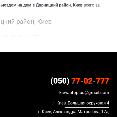
ыездом на дом в Дарницкий район, Киев
всего за 1
цкий район, Киев
и навязанных услуг;
вляем полный пакет документов;
 сделки;
ацию, в кредите и с просроченной страховкой.
(050)
77-02-777
kievautoplus@gmail.com
г. Киев, Большая окружная 4
г. Киев, Александра Матросова, 17а,