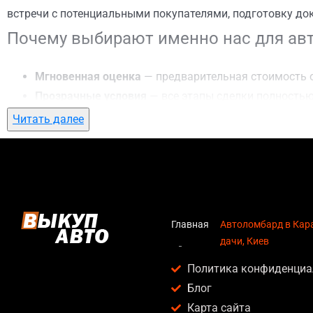
встречи с потенциальными покупателями, подготовку до
Почему выбирают именно нас для авт
Мгновенная оценка
— предварительная стоимость о
Прозрачные условия
— все этапы сделки полностью
Гибкий подход
— готовы приехать к вам в любую то
Читать далее
Честные цены
— предлагаем до 95% от рыночной ст
Безопасность
— официальный договор, защита персо
Любое состояние автомобиля
— мы выкупаем авто по
Кому подойдет автоломбард в Карава
Главная
Автоломбард в Кар
дачи, Киев
Услуга автоломбард в Караваевы дачи, Киев актуальна д
Политика конфиденциа
Владельцев автомобилей после аварии, когда восс
Блог
Людей, которым срочно нужны деньги — мы предлаг
Карта сайта