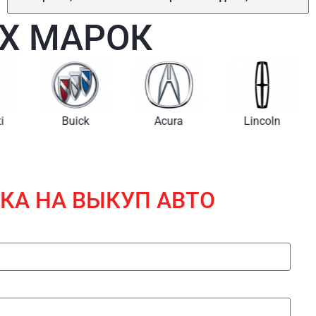
Х МАРОК
i
Buick
Acura
Lincoln
КА НА ВЫКУП АВТО