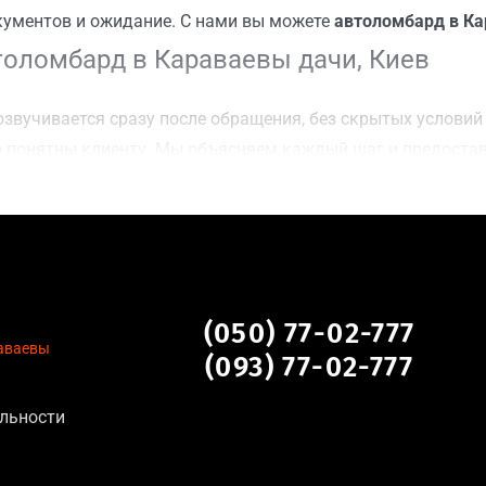
кументов и ожидание. С нами вы можете
автоломбард в Ка
оломбард в Караваевы дачи, Киев
звучивается сразу после обращения, без скрытых условий 
 понятны клиенту. Мы объясняем каждый шаг и предоста
чку Караваевы дачи, Киев для осмотра авто и заключения 
оимости даже за авто после аварии или с пробегом;
нальных данных, отсутствие посредников и “серых” схем;
сле ДТП, неисправные, не на ходу, с запретом на регистр
евы дачи, Киев
(050) 77-02-777
аваевы
(093) 77-02-777
ля:
льности
тановление экономически нецелесообразно;
аем выплату сразу после подписания договора;