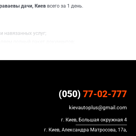
раваевы дачи, Киев
всего за 1 день.
и навязанных услуг;
вляем полный пакет документов;
сделки;
ацию, в кредите и с просроченной страховкой.
(050)
77-02-777
kievautoplus@gmail.com
г. Киев, Большая окружная 4
г. Киев, Александра Матросова, 17а,