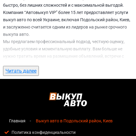
быстро, без лишних сложностей и с максимальной выгодой.
Компания “Автовыкуп VIP” более 15 лет предоставляет услуги
выкуп авто по всей Украине, включая Подольский район, Киев,
и заслуженно считается одним из лидеров на рынке срочного
выкупа авто.
Мы предлагаем профессиональный подход, честную оценку,
удобные условия и моментальную выплату. Вам больше не
нужно тратить время на размещение объявлений, встречи с
потенциальными покупателями, подготовку документов и
Читать далее
ожидание. С нами вы можете
выкуп авто в Подольский район,
Киев
всего за 1 день.
Почему выбирают именно нас для выкуп
авто в Подольский район, Киев
Мгновенная оценка
— предварительная стоимость
озвучивается сразу после обращения, без скрытых
Главная
Выкуп авто в Подольский район, Киев
условий и навязанных услуг;
Политика конфиденциальности
Прозрачные условия
— все этапы сделки полностью