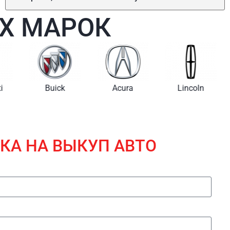
Х МАРОК
i
Buick
Acura
Lincoln
КА НА ВЫКУП АВТО