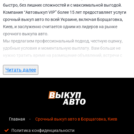
быстро, без лишних сложностей и с максимальной выгодой.
Компания “Автовыкуп VIP” более 15 лет предоставляет услуги
срочный выкуп авто по всей Украине, включая Борщаговка,
Киев, и заслуженно считается одним из лидеров на рынке
срочного выкупа авто.
Мы предлагаем профессиональный подход, честную оценку,
удобные условия и моментальную выплату. Вам больше не
нужно тратить время на размещение объявлений, встречи с
потенциальными покупателями, подготовку документов и
Читать далее
ожидание. С нами вы можете
срочный выкуп авто в
Борщаговка, Киев
всего за 1 день.
Почему выбирают именно нас для
срочный выкуп авто в Борщаговка, Киев
Мгновенная оценка
— предварительная стоимость
озвучивается сразу после обращения, без скрытых
Главная
Срочный выкуп авто в Борщаговка, Киев
условий и навязанных услуг;
Политика конфиденциальности
Прозрачные условия
— все этапы сделки полностью