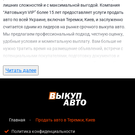
лишних сложностей и с максимальной выгодой. Компания
“Автовыкуп VIP” более 15 лет предоставляет услуги продать
авто по всей Украине, включая Теремки, Киев, и заслуженно
считается одним из лидеров на рынке срочного выкупа авто.
Мы предлагаем профессиональный подход, честную оценку,
удобные условия и моментальную выплату. Вам больше не
нужно тратить время на размещение объявлений, встречи с
потенциальными покупателями, подготовку документов и
ожидание. С нами вы можете
продать авто в Теремки, Киев
Читать далее
всего за 1 день.
Почему выбирают именно нас для продать
авто в Теремки, Киев
Мгновенная оценка
— предварительная стоимость
озвучивается сразу после обращения, без скрытых
условий и навязанных услуг;
Главная
Продать авто в Теремки, Киев
Прозрачные условия
— все этапы сделки полностью
Политика конфиденциальности
понятны клиенту. Мы объясняем каждый шаг и