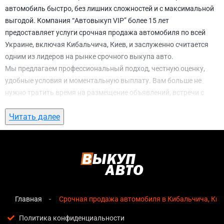
автомобиль быстро, без лишних сложностей и с максимальной
выгодой. Компания “Автовыкуп VIP” более 15 лет
предоставляет услуги срочная продажа автомобиля по всей
Украине, включая Кибальчича, Киев, и заслуженно считается
одним из лидеров на рынке срочного выкупа авто.
Мы предлагаем профессиональный подход, честную оценку,
удобные условия и моментальную выплату. Вам больше не
нужно тратить время на размещение объявлений, встречи с
потенциальными покупателями, подготовку документов и
Читать далее
ожидание. С нами вы можете
срочная продажа автомобиля в
Кибальчича, Киев
всего за 1 день.
Почему выбирают именно нас для
срочная продажа автомобиля в
Кибальчича, Киев
Главная
Срочная продажа автомобиля в Кибальчича, Кие
Мгновенная оценка
— предварительная стоимость
озвучивается сразу после обращения, без скрытых
Политика конфиденциальности