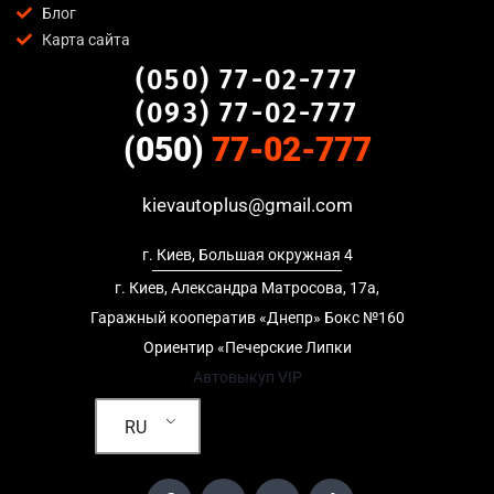
Блог
предоставляем полный пакет документов;
Карта сайта
Гибкий подход
— готовы приехать к вам в любую точку
(050) 77-02-777
Новое Строение, Киев для осмотра авто и заключения
сделки;
(093) 77-02-777
Честные цены
— предлагаем до 95% от рыночной
(050)
77-02-777
стоимости даже за авто после аварии или с пробегом;
Безопасность
— официальный договор, защита
kievautoplus@gmail.com
персональных данных, отсутствие посредников и “серых”
схем;
г. Киев, Большая окружная 4
Любое состояние автомобиля
— мы выкупаем авто после
ДТП, неисправные, не на ходу, с запретом на регистрацию,
г. Киев, Александра Матросова, 17а,
в кредите и с просроченной страховкой.
Гаражный кооператив «Днепр» Бокс №160
Ориентир «Печерские Липки
Кому подойдет автовыкуп в Новое
Автовыкуп VIP
Строение, Киев
RU
Услуга автовыкуп в Новое Строение, Киев актуальна для:
Владельцев автомобилей после аварии, когда