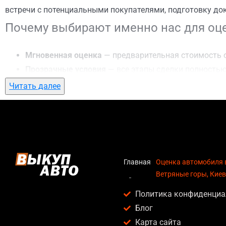
встречи с потенциальными покупателями, подготовку до
Почему выбирают именно нас для оце
Мгновенная оценка
— предварительная стоимость о
Прозрачные условия
— все этапы сделки полностью
Гибкий подход
— готовы приехать к вам в любую точ
Читать далее
Честные цены
— предлагаем до 95% от рыночной ст
Безопасность
— официальный договор, защита персо
Любое состояние автомобиля
— мы выкупаем авто по
Кому подойдет оценка автомобиля в 
Главная
Оценка автомобиля 
Ветряные горы, Киев
Услуга оценка автомобиля в Ветряные горы, Киев актуал
Политика конфиденциа
Владельцев автомобилей после аварии, когда восс
Блог
Людей, которым срочно нужны деньги — мы предлаг
Карта сайта