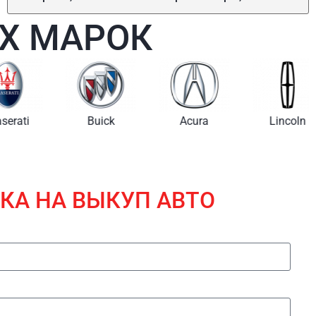
Х МАРОК
i
Buick
Acura
Lincoln
КА НА ВЫКУП АВТО