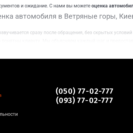
кументов и ожидание. С нами вы можете
оценка автомобил
нка автомобиля в Ветряные горы, Кие
звучивается сразу после обращения, без скрытых условий 
 понятны клиенту. Мы объясняем каждый шаг и предоста
ку Ветряные горы, Киев для осмотра авто и заключения с
оимости даже за авто после аварии или с пробегом;
нальных данных, отсутствие посредников и “серых” схем;
сле ДТП, неисправные, не на ходу, с запретом на регистр
Ветряные горы, Киев
(050) 77-02-777
в
(093) 77-02-777
ьна для:
льности
тановление экономически нецелесообразно;
аем выплату сразу после подписания договора;