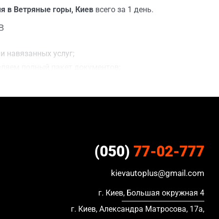
я в Ветряные горы, Киев
всего за 1 день.
в
и навязанных услуг;
вляем полный пакет документов;
делки;
ацию, в кредите и с просроченной страховкой.
(050)
77-02-777
kievautoplus@gmail.com
г. Киев, Большая окружная 4
г. Киев, Александра Матросова, 17а,