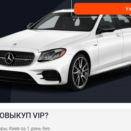
Уз
ОВЫКУП VIP?
ы, Киев за 1 день без