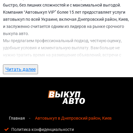
быстро, без лишних сложностей и с максимальной выгодой.
Компания “Автовыкуп VIP” более 15 лет предоставляет услуги
автовыкуп по всей Украине, включая Днепровский район, Киев,
и заслуженно считается одним из лидеров на рынке срочного
выкупа авто.
Мы предлагаем профессиональный подход, честную оценку,
удобные условия и моментальную выплату. Вам больше не
нужно тратить время на размещение объявлений, встречи с
потенциальными покупателями, подготовку документов и
Читать далее
ожидание. С нами вы можете
автовыкуп в Днепровский район,
Киев
всего за 1 день.
Почему выбирают именно нас для
автовыкуп в Днепровский район, Киев
Мгновенная оценка
— предварительная стоимость
озвучивается сразу после обращения, без скрытых
Главная
Автовыкуп в Днепровский район, Киев
условий и навязанных услуг;
Политика конфиденциальности
Прозрачные условия
— все этапы сделки полностью