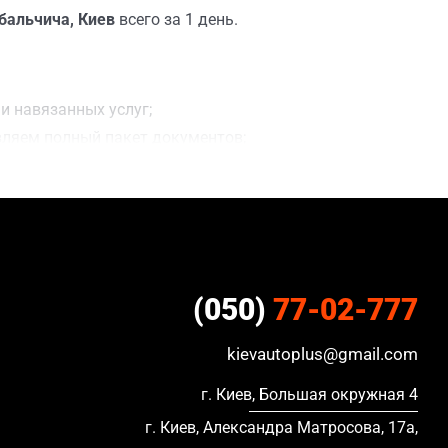
бальчича, Киев
всего за 1 день.
и навязанных услуг;
вляем полный пакет документов;
ки;
ацию, в кредите и с просроченной страховкой.
(050)
77-02-777
kievautoplus@gmail.com
г. Киев, Большая окружная 4
г. Киев, Александра Матросова, 17а,