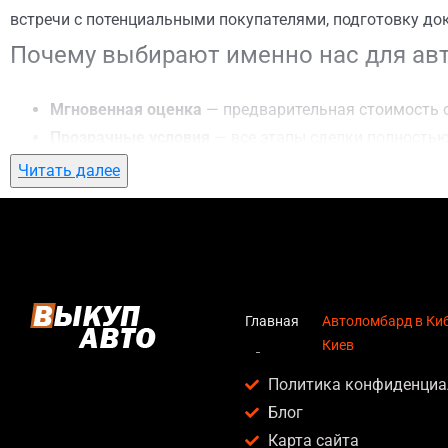
встречи с потенциальными покупателями, подготовку до
Почему выбирают именно нас для авт
Мгновенная оценка
— предварительная стоимость о
Прозрачные условия
— все этапы сделки полностью
Гибкий подход
— готовы приехать к вам в любую точ
Читать далее
Честные цены
— предлагаем до 95% от рыночной ст
Безопасность
— официальный договор, защита персо
Любое состояние автомобиля
— мы выкупаем авто по
Кому подойдет автоломбард в Кибаль
Главная
Автоломбард в Ки
Киев
Услуга автоломбард в Кибальчича, Киев актуальна для:
Политика конфиденциа
Владельцев автомобилей после аварии, когда восс
Блог
Людей, которым срочно нужны деньги — мы предлаг
Карта сайта