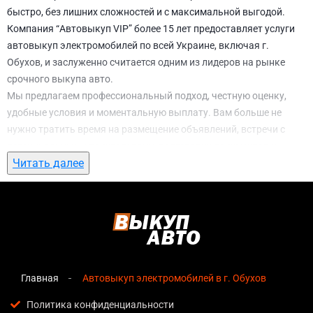
быстро, без лишних сложностей и с максимальной выгодой.
Компания “Автовыкуп VIP” более 15 лет предоставляет услуги
автовыкуп электромобилей по всей Украине, включая г.
Обухов, и заслуженно считается одним из лидеров на рынке
срочного выкупа авто.
Мы предлагаем профессиональный подход, честную оценку,
удобные условия и моментальную выплату. Вам больше не
нужно тратить время на размещение объявлений, встречи с
потенциальными покупателями, подготовку документов и
Читать далее
ожидание. С нами вы можете
автовыкуп электромобилей в г.
Обухов
всего за 1 день.
Почему выбирают именно нас для
автовыкуп электромобилей в г. Обухов
Мгновенная оценка
— предварительная стоимость
озвучивается сразу после обращения, без скрытых
Главная
Автовыкуп электромобилей в г. Обухов
условий и навязанных услуг;
Политика конфиденциальности
Прозрачные условия
— все этапы сделки полностью