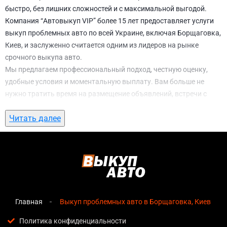
быстро, без лишних сложностей и с максимальной выгодой.
Компания “Автовыкуп VIP” более 15 лет предоставляет услуги
выкуп проблемных авто по всей Украине, включая Борщаговка,
Киев, и заслуженно считается одним из лидеров на рынке
срочного выкупа авто.
Мы предлагаем профессиональный подход, честную оценку,
удобные условия и моментальную выплату. Вам больше не
нужно тратить время на размещение объявлений, встречи с
потенциальными покупателями, подготовку документов и
Читать далее
ожидание. С нами вы можете
выкуп проблемных авто в
Борщаговка, Киев
всего за 1 день.
Почему выбирают именно нас для выкуп
проблемных авто в Борщаговка, Киев
Мгновенная оценка
— предварительная стоимость
озвучивается сразу после обращения, без скрытых
Главная
Выкуп проблемных авто в Борщаговка, Киев
условий и навязанных услуг;
Политика конфиденциальности
Прозрачные условия
— все этапы сделки полностью