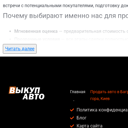
встречи с потенциальными покупателями, подготовку до
Почему выбирают именно нас для прод
Мгновенная оценка
— предварительная стоимость о
Прозрачные условия
— все этапы сделки полностью
Гибкий подход
— готовы приехать к вам в любую точ
Читать далее
Честные цены
— предлагаем до 95% от рыночной ст
Безопасность
— официальный договор, защита персо
Любое состояние автомобиля
— мы выкупаем авто по
Кому подойдет продать авто в Багрин
Главная
Продать авто в Ба
гора, Киев
Услуга продать авто в Багринова гора, Киев актуальна дл
Политика конфиденциа
Владельцев автомобилей после аварии, когда восс
Блог
Людей, которым срочно нужны деньги — мы предлаг
Карта сайта