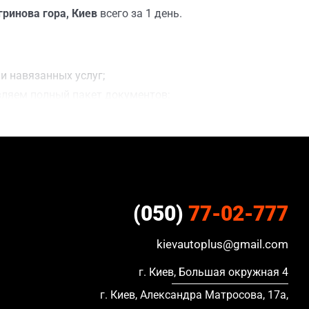
гринова гора, Киев
всего за 1 день.
и навязанных услуг;
вляем полный пакет документов;
делки;
ацию, в кредите и с просроченной страховкой.
(050)
77-02-777
kievautoplus@gmail.com
г. Киев, Большая окружная 4
г. Киев, Александра Матросова, 17а,