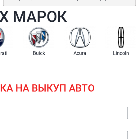
Х МАРОК
i
Buick
Acura
Lincoln
КА НА ВЫКУП АВТО