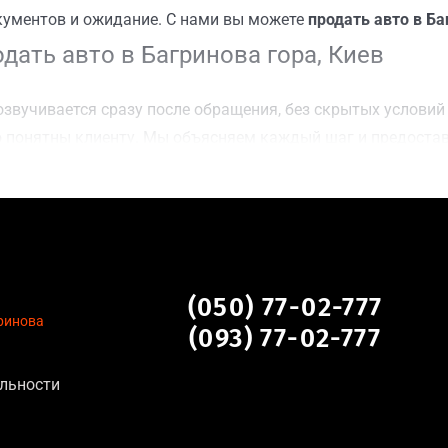
кументов и ожидание. С нами вы можете
продать авто в Ба
ать авто в Багринова гора, Киев
звучивается сразу после обращения, без скрытых условий 
 понятны клиенту. Мы объясняем каждый шаг и предоста
ку Багринова гора, Киев для осмотра авто и заключения с
оимости даже за авто после аварии или с пробегом;
нальных данных, отсутствие посредников и “серых” схем;
сле ДТП, неисправные, не на ходу, с запретом на регистр
ова гора, Киев
(050) 77-02-777
гринова
(093) 77-02-777
я:
льности
тановление экономически нецелесообразно;
аем выплату сразу после подписания договора;