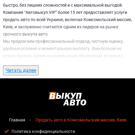
быстро, без лишних сложностей и с максимальной выгодой.
Компания “Автовыкуп VIP” более 15 лет предоставляет услуги
продать авто по всей Украине, включая Комсомольский массив,
Киев, и заслуженно считается одним из лидеров на рынке
срочного выкупа авто.
Мы предлагаем профессиональный подход, честную оценку,
удобные условия и моментальную выплату. Вам больше не
нужно тратить время на размещение объявлений, встречи с
потенциальными покупателями, подготовку документов и
Читать далее
ожидание. С нами вы можете
продать авто в Комсомольский
массив, Киев
всего за 1 день.
Почему выбирают именно нас для продать
авто в Комсомольский массив, Киев
Мгновенная оценка
— предварительная стоимость
озвучивается сразу после обращения, без скрытых
Главная
Продать авто в Комсомольский массив, Киев
условий и навязанных услуг;
Политика конфиденциальности
Прозрачные условия
— все этапы сделки полностью