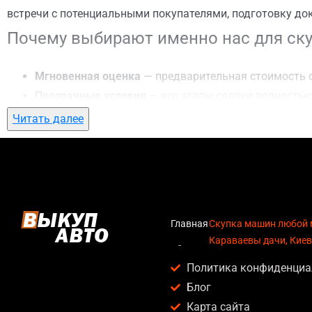
встречи с потенциальными покупателями, подготовку до
Почему выбирают именно нас для ску
Мгновенная оценка
— предварительная стоимость о
Прозрачные условия
— все этапы сделки полностью
Гибкий подход
— готовы приехать к вам в любую то
Читать далее
Честные цены
— предлагаем до 95% от рыночной ст
Безопасность
— официальный договор, защита персо
Любое состояние автомобиля
— мы выкупаем авто по
Кому подойдет скупка машин любой м
Главная
Скупка машин любой 
Караваевы дачи, Киев
Услуга скупка машин любой марки в Караваевы дачи, Ки
Политика конфиденциа
Владельцев автомобилей после аварии, когда восс
Блог
Людей, которым срочно нужны деньги — мы предлаг
Карта сайта