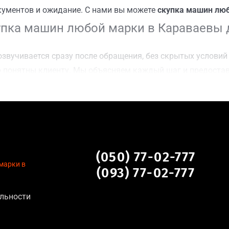
кументов и ожидание. С нами вы можете
скупка машин люб
пка машин любой марки в Караваевы д
звучивается сразу после обращения, без скрытых условий 
 понятны клиенту. Мы объясняем каждый шаг и предоста
чку Караваевы дачи, Киев для осмотра авто и заключения 
оимости даже за авто после аварии или с пробегом;
нальных данных, отсутствие посредников и “серых” схем;
сле ДТП, неисправные, не на ходу, с запретом на регистр
арки в Караваевы дачи, Киев
(050) 77-02-777
марки в
(093) 77-02-777
ев актуальна для:
льности
тановление экономически нецелесообразно;
аем выплату сразу после подписания договора;