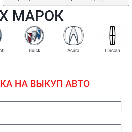
Х МАРОК
i
Buick
Acura
Lincoln
КА НА ВЫКУП АВТО