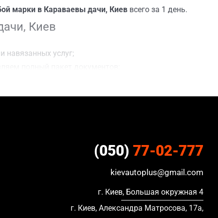
ой марки в Караваевы дачи, Киев
всего за 1 день.
ачи, Киев
и навязанных услуг;
вляем полный пакет документов;
сделки;
ацию, в кредите и с просроченной страховкой.
(050)
77-02-777
kievautoplus@gmail.com
г. Киев, Большая окружная 4
г. Киев, Александра Матросова, 17а,