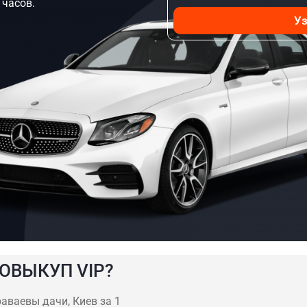
 часов.
Уз
ОВЫКУП VIP?
аваевы дачи, Киев за 1